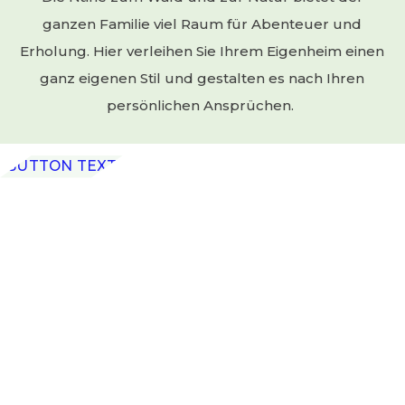
Die familienfreundlichen Reiheneinfamilienhäuser
erfüllen jeden Kindertraum und bieten Natur pur.
Die Nähe zum Wald und zur Natur bietet der
ganzen Familie viel Raum für Abenteuer und
Erholung. Hier verleihen Sie Ihrem Eigenheim einen
ganz eigenen Stil und gestalten es nach Ihren
persönlichen Ansprüchen.
BUTTON TEXT