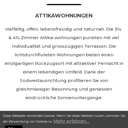
ATTIKAWOHNUNGEN
Vielfältig, offen, lebensfreudig und naturnah. Die 3½
& 4½ Zimmer Attika-wohnungen punkten mit viel
Individualität und grosszügigen Terrassen. Die
lichtdurchfluteten Wohnungen bieten einen
einzigartigen Rückzugsort mit attraktiver Fernsicht in
einem lebendigen Umfeld. Dank der
Südwestausrichtung profitieren Sie von
Diese Webseite verwendet Cookies. Wenn Sie diese Website nutzen, stimmen Sie
gleichmässiger Besonnung und geniessen
der Verwendung von Cookies zu.
Mehr erfahren…
eindrückliche Sonnenuntergänge.