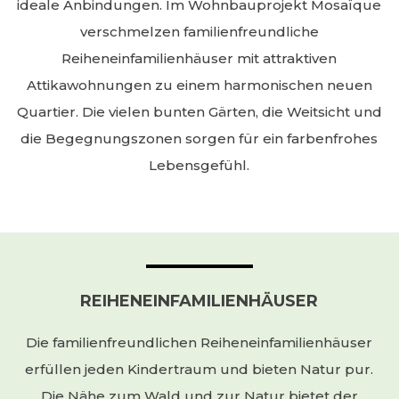
ATTIKAWOHNUNGEN
im Wohneigentum. Die nahen
Autobahnanschlüsse in die Städte Bern und
Fribourg sowie in die gesamte Region sorgen für
ideale Anbindungen. Im Wohnbauprojekt Mosaïque
verschmelzen familienfreundliche
Reiheneinfamilienhäuser mit attraktiven
Attikawohnungen zu einem harmonischen neuen
Quartier. Die vielen bunten Gärten, die Weitsicht und
die Begegnungszonen sorgen für ein farbenfrohes
Lebensgefühl.
REIHENEINFAMILIENHÄUSER